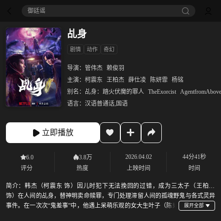
御廷谣‎
乩身
剧情
动作
奇幻
导演：
管伟杰
赖俊羽
主演：
柯震东
王柏杰
薛仕凌
陈妍霏
杨铭
别名：
乩身：踏火伏魔的罪人
TheExorcist
AgentfromAbov
语言：
汉语普通话,国语
立即播放
2026.04.02
44分41秒
6.0
3.8万
评分
热度
上映时间
时间
简介：
韩杰（柯震东 饰）因儿时犯下无法挽回的过错，成为三太子（王柏杰
饰）在人间的乩身，替神明卖命赎罪，专门处理滞留人间的孤魂野鬼与各式灵异
事件。在一次次“鬼差事”中，他遇上呆萌乐观的女大生叶子（陈妍
霏 饰），并与拥有阴阳眼的刑警张泯（杨铭威 饰）携手办案，逐渐揭开隐藏在