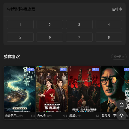
都市角落的异界暗流。随着案件层层深入，众人发现这些看似零散的灵异事件，
背后竟与神秘大魔王“六梵”息息相关。六梵暗中操控邪派教主陈七杀（陈以文
金牌影院
播放器
排序
饰），更进一步找上作恶多端的杀人犯吴天机（薛仕凌 饰）成为新的乩身，使人
间与灵界的界线逐渐崩解。当善恶势力全面交锋，韩杰不仅要面对更强大的敌
1
2
3
4
人，也必须在赎罪、信仰与自我意志之间做出抉择。究竟命运是早已注定，还是
可以改写？ 该剧改编自星子的同名畅销小说 。
5
6
7
8
猜你喜欢
换一换
蓝光
蓝光
蓝光
蓝
南部档案
百花杀
翘楚
金特务：本色...
6.5
6.1
4.9
(33全)
(36全)
(24全)
(10全)