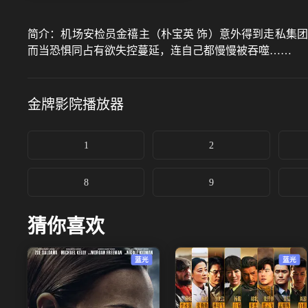
简介：
机场安检员金禧主（朴宝英 饰）意外得到走私集
而当恐惧同占有欲失控蔓延，连自己都慢慢被吞噬……
金牌影院
播放器
1
2
8
9
猜你喜欢
蓝光
蓝光