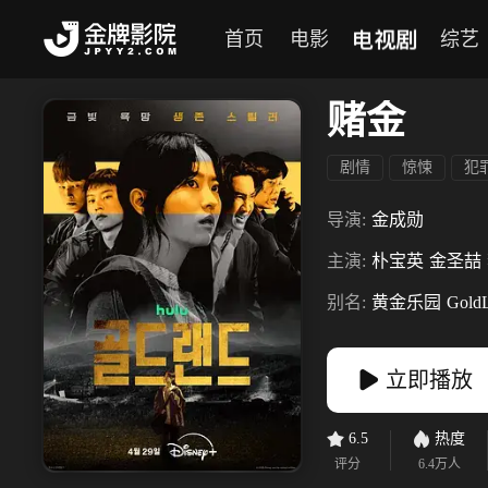
电视剧
首页
电影
综艺
赌金
剧情
惊悚
犯
导演:
金成勋
主演:
朴宝英
金圣喆
别名:
黄金乐园
Gold
立即播放
6.5
热度
评分
6.4万
人