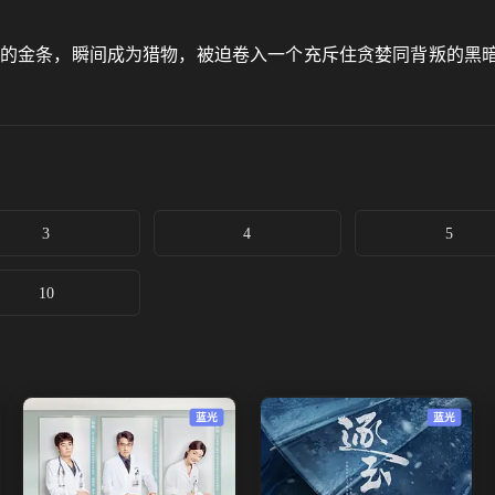
团的金条，瞬间成为猎物，被迫卷入一个充斥住贪婪同背叛的黑
3
4
5
10
蓝光
蓝光