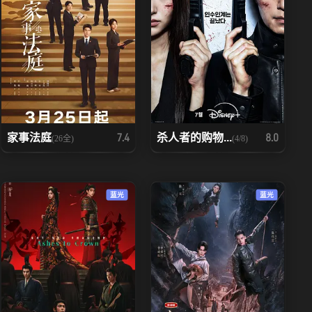
家事法庭
杀人者的购物...
7.4
8.0
(26全)
(4/8)
蓝光
蓝光