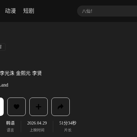
动漫
短剧
罪
李光洙
金熙元
李贤
Land
韩语
2026.04.29
51分34秒
语言
上映时间
片长