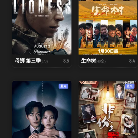
母狮 第三季
生命树
8.5
8.4
(1/8)
(40全)
蓝光
蓝光