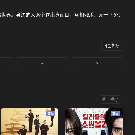
暗世界。身边的人逐个露出真面目，互相残杀、无一幸免；
排序
6
7
换一换
蓝光
蓝光