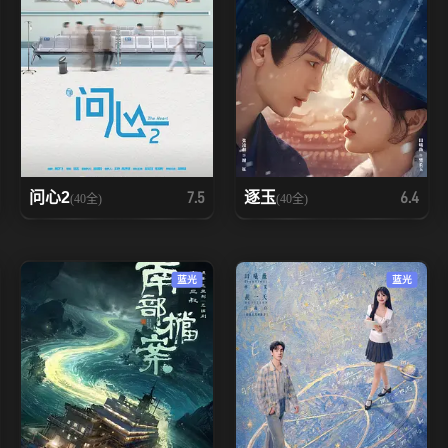
问心2
逐玉
7.5
6.4
(40全)
(40全)
蓝光
蓝光