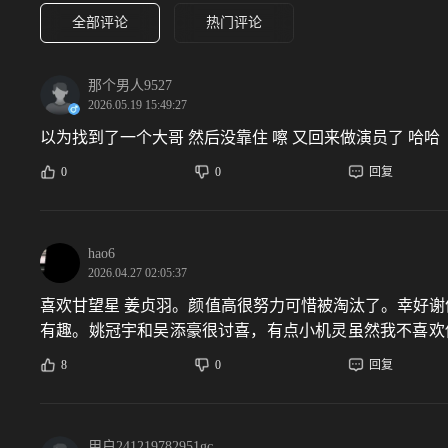
全部评论
热门评论
那个男人9527
2026.05.19 15:49:27
以为找到了一个大哥 然后没靠住 嚓 又回来做演员了 哈哈
0
0
回复
hao6
2026.04.27 02:05:37
喜欢甘望星 姜贞羽。颜值高很努力可惜被淘汰了。幸好谢
有趣。姚冠宇和吴添豪很讨喜，有点小机灵虽然我不喜欢他
抛脸的意思，因为驾驭风格很多不出戏。女孩们真好。
8
0
回复
用户241219782951gc