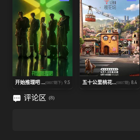
开始推理吧 ...
五十公里桃花...
9.5
8.4
(0807期下)
(0807期)
评论区
(
8
)