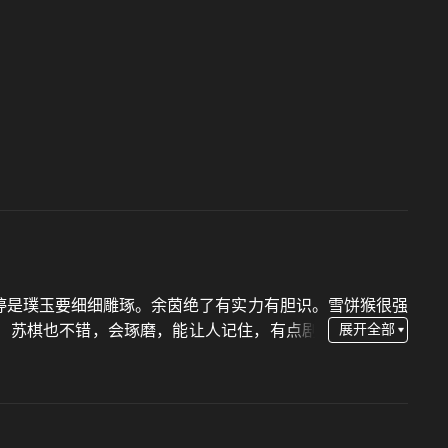
婷‌是璞玉要细细雕琢。余茵绝了有实力有胆识。雪饼猴很强
涛。苏棋也不错，会琢磨，能让人记住，有点剧