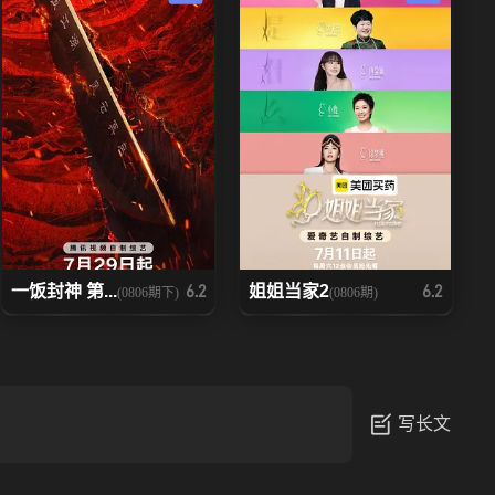
一饭封神 第...
姐姐当家2
6.2
6.2
(0806期下)
(0806期)
写长文