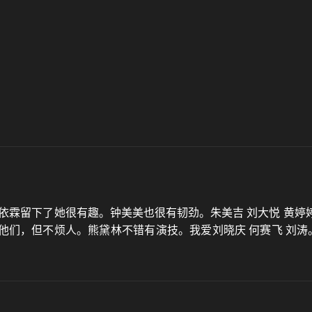
依霖留下了她很有趣。钟美美也很有韧劲。朱美吉 刘大悦 黄婷
们，但不烦人。熊黛林‌不错有演技。我爱刘晓庆 何赛飞 刘