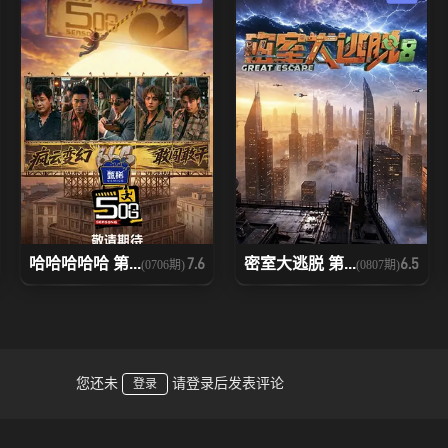
哈哈哈哈哈 第...
密室大逃脱 第...
7.6
6.5
(0706期)
(0807期)
您还未
请登录后发表评论
登录