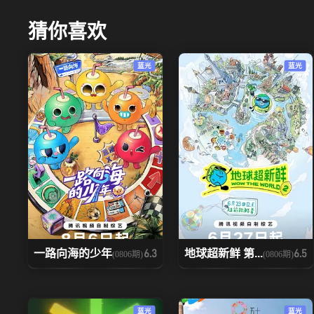
20260517下
20260519
猜你喜欢
20260530上
20260530中
蓝光
蓝光
20260606上
20260606中
20260611
20260613上
20260618
20260620
一路向海的少年
地球超新鲜 第...
6.3
6.5
(0806期)
(0806期)
蓝光
蓝光